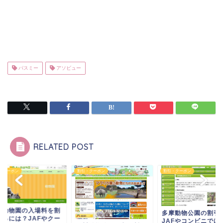
パスミー
アソビュー
RELATED POST
・クーポン
割引・クーポン
割引・クーポン
山動物園の入場料を割
多摩動物公園の割引
するには？JAFやクー
JAFやコンビニでは