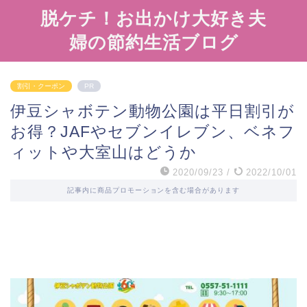
脱ケチ！お出かけ大好き夫
婦の節約生活ブログ
割引・クーポン
PR
伊豆シャボテン動物公園は平日割引が
お得？JAFやセブンイレブン、ベネフ
ィットや大室山はどうか
2020/09/23
/
2022/10/01
記事内に商品プロモーションを含む場合があります