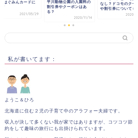
平川動物公園の入園料の
ン･はぐみんカードに
なし？ドコモのクー
割引券やクーポンはあ
いて
や割引券についても
る？
2021/05/29
2020/0
2020/11/14
私が書いてます：
ようこ＆ひろ
北海道に住む２児の子育て中のアラフォー夫婦です。
収入が決して多くない我が家ではありますが、コツコツ節
約をして趣味の旅行にも出掛けられています。