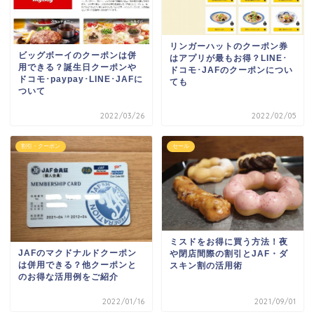
リンガーハットのクーポン券
ビッグボーイのクーポンは併
はアプリが最もお得？LINE･
用できる？誕生日クーポンや
ドコモ･JAFのクーポンについ
ドコモ･paypay･LINE･JAFに
ても
ついて
2022/03/26
2022/02/05
割引・クーポン
セール
ミスドをお得に買う方法！夜
JAFのマクドナルドクーポン
や閉店間際の割引とJAF・ダ
は併用できる？他クーポンと
スキン割の活用術
のお得な活用例をご紹介
2022/01/16
2021/09/01