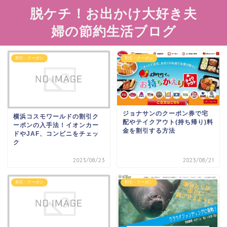
脱ケチ！お出かけ大好き夫
婦の節約生活ブログ
割引・クーポン
割引・クーポン
ジョナサンのクーポン券で宅
横浜コスモワールドの割引ク
配やテイクアウト(持ち帰り)料
ーポンの入手法！イオンカー
金を割引する方法
ドやJAF、コンビニをチェッ
ク
2023/08/23
2023/08/21
割引・クーポン
割引・クーポン