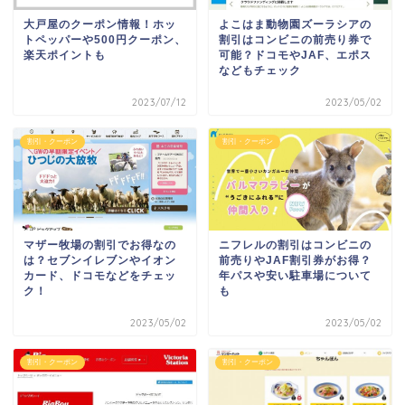
大戸屋のクーポン情報！ホッ
よこはま動物園ズーラシアの
トペッパーや500円クーポン、
割引はコンビニの前売り券で
楽天ポイントも
可能？ドコモやJAF、エポス
などもチェック
2023/07/12
2023/05/02
割引・クーポン
割引・クーポン
マザー牧場の割引でお得なの
ニフレルの割引はコンビニの
は？セブンイレブンやイオン
前売りやJAF割引券がお得？
カード、ドコモなどをチェッ
年パスや安い駐車場について
ク！
も
2023/05/02
2023/05/02
割引・クーポン
割引・クーポン