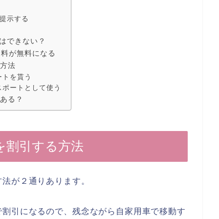
法
提示する
引はできない？
園料が無料になる
う方法
ートを貰う
スポートとして使う
はある？
を割引する方法
方法が２通りあります。
で割引になるので、残念ながら自家用車で移動す