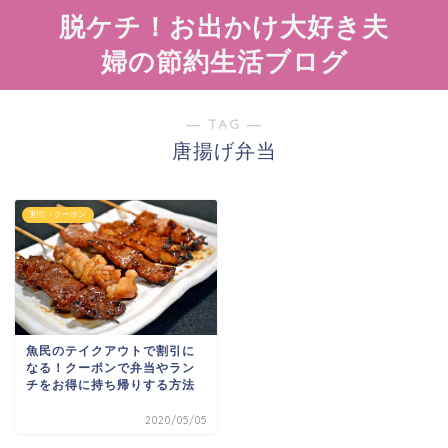
脱ケチ！お出かけ大好き夫
婦の節約生活ブログ
― TAG ―
唐揚げ弁当
割引・クーポン
魚民のテイクアウトで割引に
なる！クーポンで弁当やラン
チをお得に持ち帰りする方法
2020/05/05