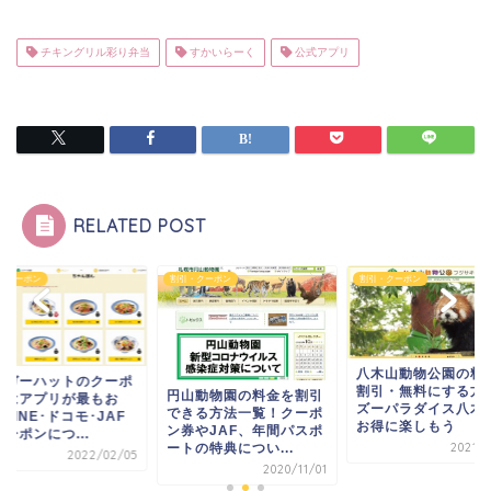
チキングリル彩り弁当
すかいらーく
公式アプリ
RELATED POST
・クーポン
割引・クーポン
割引・クーポン
八木山動物公園の料
ンガーハットのクーポ
割引・無料にする方
円山動物園の料金を割引
券はアプリが最もお
ズーパラダイス八木
できる方法一覧！クーポ
LINE･ドコモ･JAF
お得に楽しもう
ン券やJAF、年間パスポ
ーポンにつ...
ートの特典につい...
2021/0
2022/02/05
2020/11/01